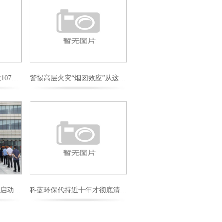
依法敦促高忠健偿还借款107万元
警惕高层火灾“烟囱效应”从这几点做起
石家庄市新华区“质量月”启动 现场提供“一站式”维权咨询
科蓝环保代持近十年才彻底清理 报告期内与前员工存股权纠纷