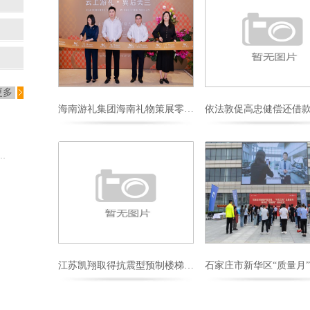
更多
海南游礼集团海南礼物策展零售空间启幕
rbin警告特朗普不要实施新闻印刷纸关税
江苏凯翔取得抗震型预制楼梯专利具有承受自上而下冲击力的能力