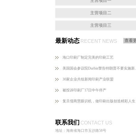
主营项目一
主营项目二
主营项目三
最新动态
查看
RECENT NEWS
海口印刷厂制定完美的印刷工艺
美国国会参议院Du
30家企业共组新闻印刷产业联盟
被投诉印刷厂17日中午停产
复旦儒商慧眼识机，做印刷出版创造精彩人生
联系我们
CONTACT US
地址：海南省海口市玉沙路58号