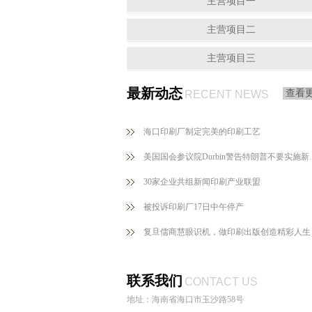
主营项目一
主营项目二
主营项目三
最新动态
查看
RECENT NEWS
海口印刷厂制定完美的印刷工艺
美国国会参议院Du
30家企业共组新闻印刷产业联盟
被投诉印刷厂17日中午停产
复旦儒商慧眼识机，做印刷出版创造精彩人生
联系我们
CONTACT US
地址：海南省海口市玉沙路58号